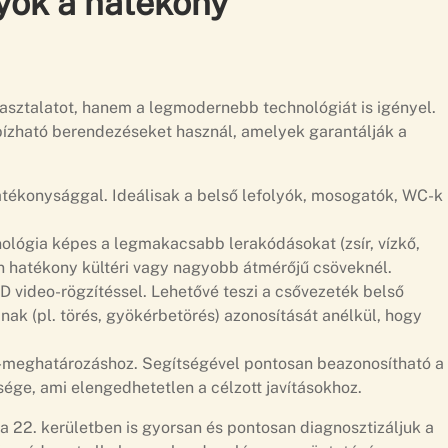
yök a hatékony
asztalatot, hanem a legmodernebb technológiát is igényel.
gbízható berendezéseket használ, amelyek garantálják a
hatékonysággal. Ideálisak a belső lefolyók, mosogatók, WC-k
ológia képes a legmakacsabb lerakódásokat (zsír, vízkő,
sen hatékony kültéri vagy nagyobb átmérőjű csöveknél.
video-rögzítéssel. Lehetővé teszi a csővezeték belső
ak (pl. törés, gyökérbetörés) azonosítását anélkül, hogy
-meghatározáshoz. Segítségével pontosan beazonosítható a
ége, ami elengedhetetlen a célzott javításokhoz.
a 22. kerületben is gyorsan és pontosan diagnosztizáljuk a