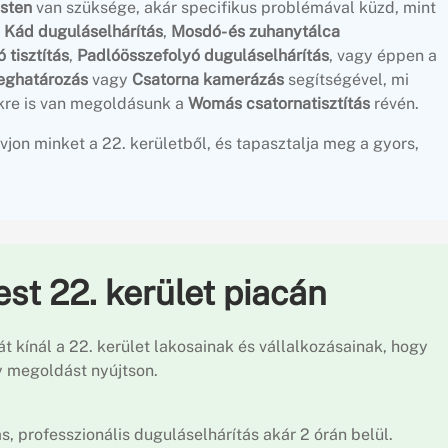
sten
van szüksége, akár specifikus problémával küzd, mint
,
Kád duguláselhárítás
,
Mosdó- és zuhanytálca
 tisztítás
,
Padlóösszefolyó duguláselhárítás
, vagy éppen a
ghatározás
vagy
Csatorna kamerázás
segítségével, mi
kre is van megoldásunk a
Womás csatornatisztítás
révén.
vjon minket a 22. kerületből, és tapasztalja meg a gyors,
st 22. kerület piacán
át kínál a 22. kerület lakosainak és vállalkozásainak, hogy
 megoldást nyújtson.
s, professzionális duguláselhárítás akár 2 órán belül.