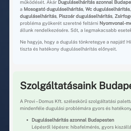
működését. Akár
Duguláselhárítás azonnal Budape
a
Mosogató duguláselhárítás
,
Wc duguláselhárítás
duguláselhárítás
,
Piszoár duguláselhárítás
,
Zsírfogó
probléma gyökerét szeretné feltárni
Nyomvonal-me
állunk rendelkezésére. Sőt, a legmakacsabb esete
Ne hagyja, hogy a dugulás tönkretegye a napját! Hí
tiszta és hatékony duguláselhárítás előnyeit.
Szolgáltatásaink Budape
A Provi – Domus Kft. széleskörű szolgáltatási palett
mindenféle dugulási problémára gyors és hatékony
Duguláselhárítás azonnal Budapesten
Lépésről lépésre: hibafelmérés, gyors kiszállá