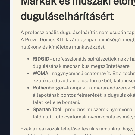
Márkák és műszaki előn
duguláselhárításért
A professzionális duguláselhárítás nem csupán tap
A Provi – Domus Kft. kizárólag ipari minőségű, me
hatékony és kíméletes munkavégzést.
RIDGID
– professzionális spirálszettek nagy 
dugulásának mechanikus megszüntetésére.
WOMA
– nagynyomású csatornavíz. Ez a techn
iszap) is eltávolítani a csatornákból, különö
Rothenberger
– kompakt kamerarendszerek HD 
állapotának pontos felmérését, a dugulás okán
falat kellene bontani.
Spartan Tool
– precíziós műszerek nyomvonal
föld alatt futó csatornák nyomvonala és mélys
Ezek az eszközök lehetővé teszik számunkra, hogy 