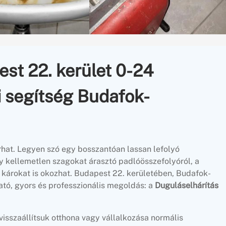
st 22. kerület 0-24
i segítség Budafok-
hat. Legyen szó egy bosszantóan lassan lefolyó
y kellemetlen szagokat árasztó padlóösszefolyóról, a
károkat is okozhat. Budapest 22. kerületében, Budafok-
ató, gyors és professzionális megoldás: a
Duguláselhárítás
isszaállítsuk otthona vagy vállalkozása normális