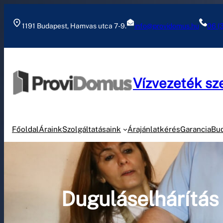
Ugrás
a
1191 Budapest, Hamvas utca 7-9.
info@providomus.hu
06 (
tartalomhoz
Vízvezeték sz
Főoldal
Áraink
Szolgáltatásaink
Árajánlatkérés
Garancia
Bu
Duguláselhárítás