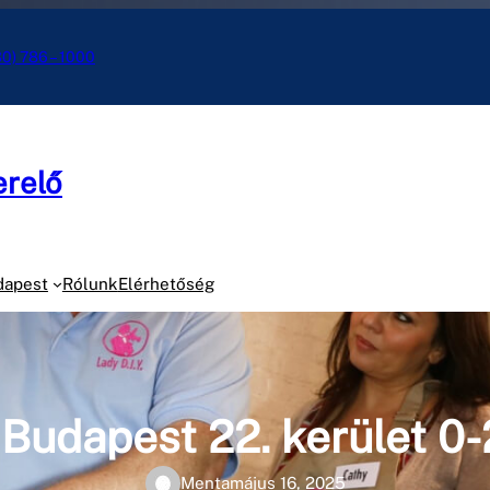
30) 786 – 1000
erelő
dapest
Rólunk
Elérhetőség
 Budapest 22. kerület 0-
Menta
május 16, 2025