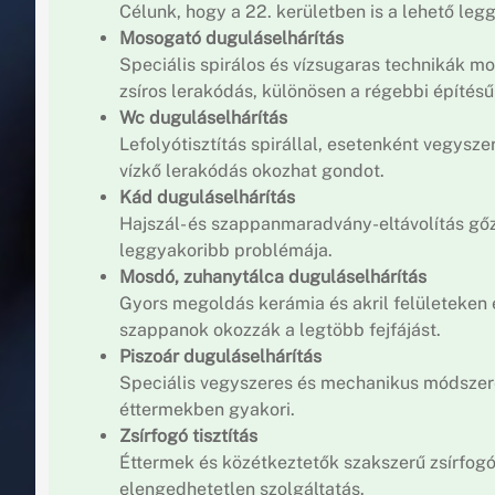
Célunk, hogy a 22. kerületben is a lehető leg
Mosogató duguláselhárítás
Speciális spirálos és vízsugaras technikák mo
zsíros lerakódás, különösen a régebbi építés
Wc duguláselhárítás
Lefolyótisztítás spirállal, esetenként vegysz
vízkő lerakódás okozhat gondot.
Kád duguláselhárítás
Hajszál- és szappanmaradvány-eltávolítás gőz-
leggyakoribb problémája.
Mosdó, zuhanytálca duguláselhárítás
Gyors megoldás kerámia és akril felületeken e
szappanok okozzák a legtöbb fejfájást.
Piszoár duguláselhárítás
Speciális vegyszeres és mechanikus módszere
éttermekben gyakori.
Zsírfogó tisztítás
Éttermek és közétkeztetők szakszerű zsírfogó
elengedhetetlen szolgáltatás.