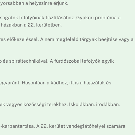
gyorsabban a helyszínre érjünk.
sogatók lefolyóinak tisztításához. Gyakori probléma a
ű házakban a 22. kerületben.
eres előkezeléssel. A nem megfelelő tárgyak beejtése vagy a
 és spiráltechnikával. A fürdőszobai lefolyók egyik
gyaránt. Hasonlóan a kádhoz, itt is a hajszálak és
k vegyes közösségi terekhez. Iskolákban, irodákban,
-karbantartása. A 22. kerület vendéglátóhelyei számára