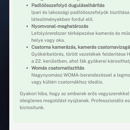
Padlóösszefolyó duguláselhárítás
Ipari és lakossági padlóösszefolyók tisztítá
létesítményekben fordul elő.
Nyomvonal-meghatározás
Lefolyórendszer térképezése kamerás és mű
helye vagy oka.
Csatorna kamerázás, kamerás csatornavizsgá
Gyökérbetörés, törött vezetékek felderítése
a 22. kerületben, ahol fák gyökerei károsíthat
Womás csatornatisztítás
Nagynyomású WOMA-berendezéssel a legmaka
vagy kültéri csatornákhoz ideális.
Gyakori hiba, hogy az emberek erős vegyszerekkel
ideiglenes megoldást nyújtanak. Professzionális e
biztosítunk.