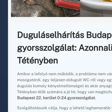
Duguláselhárítás Budape
gyorsszolgálat: Azonnal
Tétényben
Amikor a lefolyó nem működik, a probléma nem vár
mosogatóról, egy teljesen eldugult WC-ről vagy eg
dugulás komoly kényelmetlenséget és akár anyagi 
Tétényben élők számára a jó hír, hogy van megbízh
Budapest 22. kerület 0-24 gyorsszolgálat
.
Szolgáltatásunk célja, hogy a lehető leghamarabb v