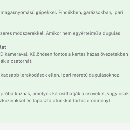
sa magasnyomású gépekkel. Pincékben, garázsokban, ipari
szeres módszerekkel. Amikor nem egyértelmű a dugulás
lat
 HD kamerával. Különösen fontos a kertes házas övezetekben
ják a csatornát.
csabb lerakódások ellen. Ipari méretű dugulásokhoz
 próbálkoznak, amelyek károsíthatják a csöveket, vagy csak
szközeinkkel és tapasztalatunkkal tartós eredményt