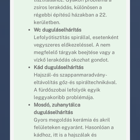
zsíros lerakódás, különösen a
régebbi építésű házakban a 22.
kerületben.
Wc duguláselhárítás
Lefolyótisztítás spirállal, esetenként
vegyszeres előkezeléssel. A nem
megfelelő tárgyak beejtése vagy a
vízkő lerakódás okozhat gondot.
Kád duguláselhárítás
Hajszál- és szappanmaradvány-
eltávolítás gőz- és spiráltechnikával.
A fürdőszobai lefolyók egyik
leggyakoribb problémája.
Mosdó, zuhanytálca
duguláselhárítás
Gyors megoldás kerámia és akril
felületeken egyaránt. Hasonlóan a
kádhoz, itt is a hajszálak és