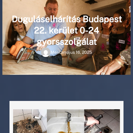
Duguláselhárítás Budapest
22. kerület 0-24
gyorsszolgálat
Menta
május 16, 2025