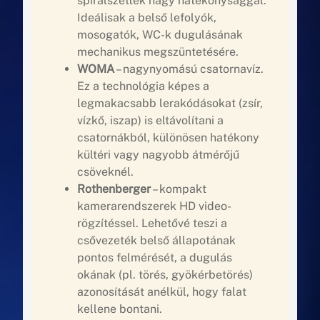
spirálszettek nagy hatékonysággal.
Ideálisak a belső lefolyók,
mosogatók, WC-k dugulásának
mechanikus megszüntetésére.
WOMA
– nagynyomású csatornavíz.
Ez a technológia képes a
legmakacsabb lerakódásokat (zsír,
vízkő, iszap) is eltávolítani a
csatornákból, különösen hatékony
kültéri vagy nagyobb átmérőjű
csöveknél.
Rothenberger
– kompakt
kamerarendszerek HD video-
rögzítéssel. Lehetővé teszi a
csővezeték belső állapotának
pontos felmérését, a dugulás
okának (pl. törés, gyökérbetörés)
azonosítását anélkül, hogy falat
kellene bontani.