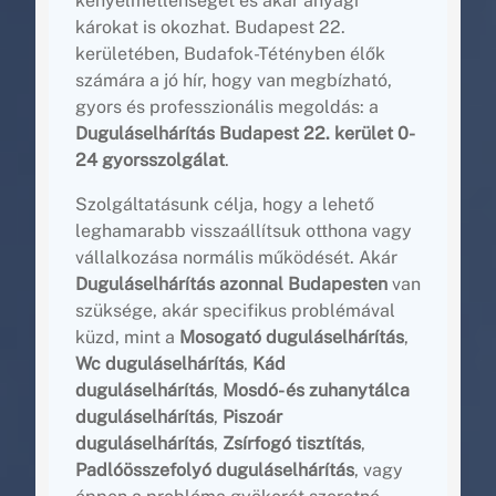
kényelmetlenséget és akár anyagi
károkat is okozhat. Budapest 22.
kerületében, Budafok-Tétényben élők
számára a jó hír, hogy van megbízható,
gyors és professzionális megoldás: a
Duguláselhárítás Budapest 22. kerület 0-
24 gyorsszolgálat
.
Szolgáltatásunk célja, hogy a lehető
leghamarabb visszaállítsuk otthona vagy
vállalkozása normális működését. Akár
Duguláselhárítás azonnal Budapesten
van
szüksége, akár specifikus problémával
küzd, mint a
Mosogató duguláselhárítás
,
Wc duguláselhárítás
,
Kád
duguláselhárítás
,
Mosdó- és zuhanytálca
duguláselhárítás
,
Piszoár
duguláselhárítás
,
Zsírfogó tisztítás
,
Padlóösszefolyó duguláselhárítás
, vagy