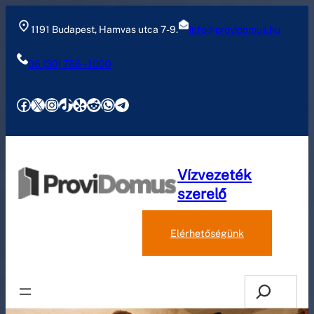
Ugrás
a
1191 Budapest, Hamvas utca 7-9.
info@providomus.hu
tartalomhoz
06 (30) 786 – 1000
Facebook
X
Instagram
TikTok
Yelp
Reddit
WhatsApp
Telegram
Vízvezeték
szerelő
Árajánlatkérés
Elérhetőségünk
Search