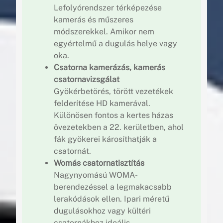
Lefolyórendszer térképezése
kamerás és műszeres
módszerekkel. Amikor nem
egyértelmű a dugulás helye vagy
oka.
Csatorna kamerázás, kamerás
csatornavizsgálat
Gyökérbetörés, törött vezetékek
felderítése HD kamerával.
Különösen fontos a kertes házas
övezetekben a 22. kerületben, ahol
fák gyökerei károsíthatják a
csatornát.
Womás csatornatisztítás
Nagynyomású WOMA-
berendezéssel a legmakacsabb
lerakódások ellen. Ipari méretű
dugulásokhoz vagy kültéri
csatornákhoz ideális.