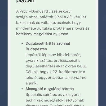
piacán
A Provi – Domus Kft. széleskörű
szolgáltatási palettát kínál a 22. kerület
lakosainak és vállalkozásainak, hogy
mindenféle dugulási problémára gyors és
hatékony megoldást nyújtson.
Duguláselhárítás azonnal
Budapesten
Lépésről lépésre: hibafelmérés,
gyors kiszállás, professzionális
duguláselhárítás akár 2 órán belül.
Célunk, hogy a 22. kerületben is a
lehető leggyorsabban a helyszínre
érjünk.
Mosogató duguláselhárítás
Speciális spirálos és vízsugaras
technikák mosogatók lefolyóinak
tisztításához. Gyakori probléma a