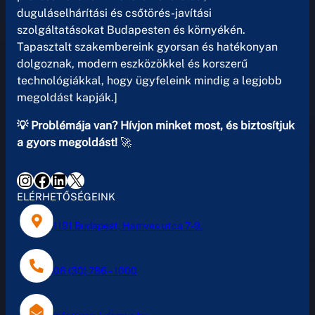
duguláselhárítási és csőtörés-javítási
szolgáltatásokat Budapesten és környékén.
Tapasztalt szakembereink gyorsan és hatékonyan
dolgoznak, modern eszközökkel és korszerű
technológiákkal, hogy ügyfeleink mindig a legjobb
megoldást kapják.]
💡 Problémája van? Hívjon minket most, és biztosítjuk
a gyors megoldást!
🚀
Instagram
Facebook
LinkedIn
X
ELÉRHETŐSÉGEINK
1191 Budapest, Hamvas utca 7-9.
06 (30) 786 – 1000