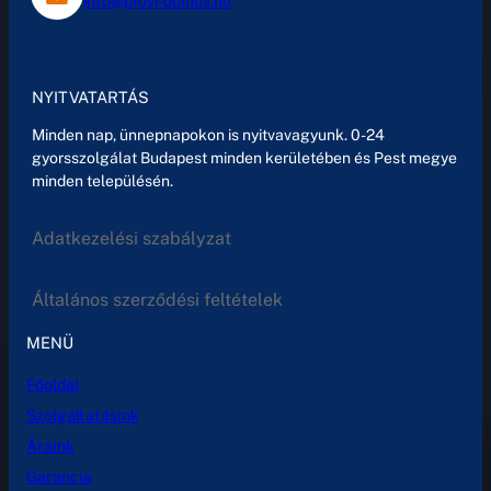
info@provi-domus.hu
NYITVATARTÁS
Minden nap, ünnepnapokon is nyitvavagyunk. 0-24
gyorsszolgálat Budapest minden kerületében és Pest megye
minden településén.
Adatkezelési szabályzat
Általános szerződési feltételek
MENÜ
Főoldal
Szolgáltatásink
Áraink
Garancia