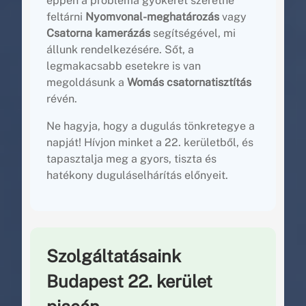
éppen a probléma gyökerét szeretné
feltárni
Nyomvonal-meghatározás
vagy
Csatorna kamerázás
segítségével, mi
állunk rendelkezésére. Sőt, a
legmakacsabb esetekre is van
megoldásunk a
Womás csatornatisztítás
révén.
Ne hagyja, hogy a dugulás tönkretegye a
napját! Hívjon minket a 22. kerületből, és
tapasztalja meg a gyors, tiszta és
hatékony duguláselhárítás előnyeit.
Szolgáltatásaink
Budapest 22. kerület