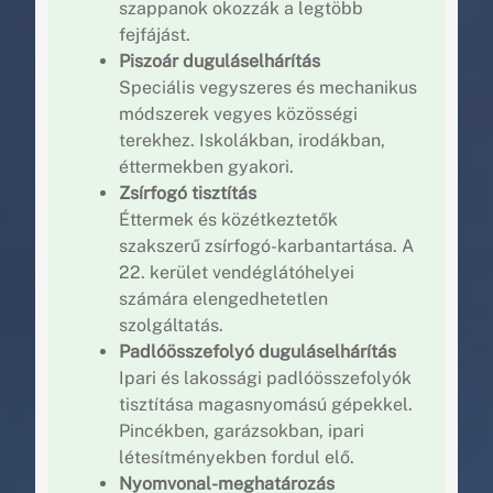
szappanok okozzák a legtöbb
fejfájást.
Piszoár duguláselhárítás
Speciális vegyszeres és mechanikus
módszerek vegyes közösségi
terekhez. Iskolákban, irodákban,
éttermekben gyakori.
Zsírfogó tisztítás
Éttermek és közétkeztetők
szakszerű zsírfogó-karbantartása. A
22. kerület vendéglátóhelyei
számára elengedhetetlen
szolgáltatás.
Padlóösszefolyó duguláselhárítás
Ipari és lakossági padlóösszefolyók
tisztítása magasnyomású gépekkel.
Pincékben, garázsokban, ipari
létesítményekben fordul elő.
Nyomvonal-meghatározás