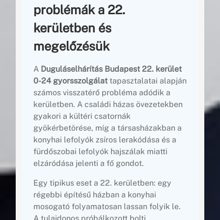
problémák a 22.
kerületben és
megelőzésük
A
Duguláselhárítás Budapest 22. kerület
0-24 gyorsszolgálat
tapasztalatai alapján
számos visszatérő probléma adódik a
kerületben. A családi házas övezetekben
gyakori a kültéri csatornák
gyökérbetörése, míg a társasházakban a
konyhai lefolyók zsíros lerakódása és a
fürdőszobai lefolyók hajszálak miatti
elzáródása jelenti a fő gondot.
Egy tipikus eset a 22. kerületben: egy
régebbi építésű házban a konyhai
mosogató folyamatosan lassan folyik le.
A tulajdonos próbálkozott bolti